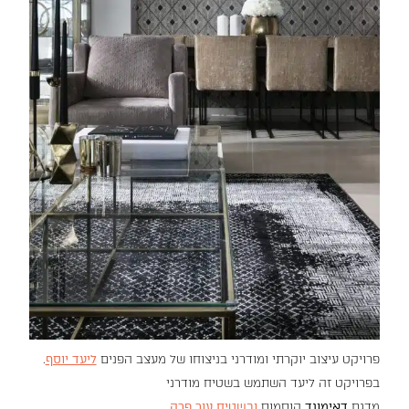
פרויקט עיצוב יוקרתי ומודרני בניצוחו של מעצב הפנים
ליעד יוסף
.
בפרויקט זה ליעד השתמש בשטיח מודרני
מדגם
דאימונד
קוסמוס
ובשטיח עור פרה
.