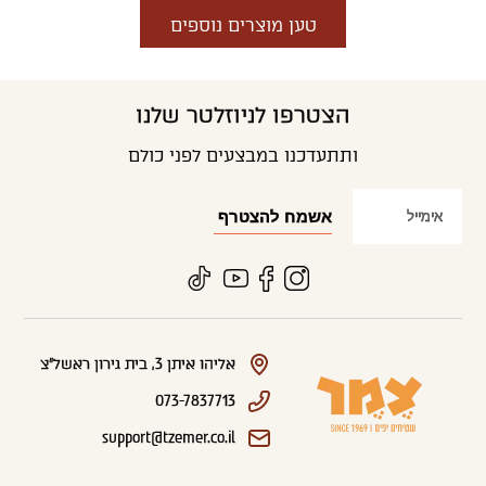
טען מוצרים נוספים
הצטרפו לניוזלטר שלנו
ותתעדכנו במבצעים לפני כולם
אליהו איתן 3, בית גירון ראשל"צ
073-7837713
support@tzemer.co.il