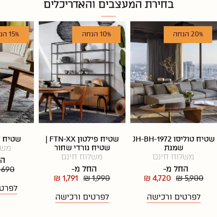
בחירת המעצבים והאדריכלים
20% הנחה
10% הנחה
15% הנחה
שטיח טוליסו JH-BH-1972
שטיח פילטון FTN-XX |
שטיח לאבי
שמנת
שטיח נורדי שחור
משל
משלוח חינם
משלוח חינם
הח
החל מ-
החל מ-
 690
₪ 1,791
₪ 1,990
₪ 4,720
₪ 5,900
לפרטי
לפרטים ורכישה
לפרטים ורכישה