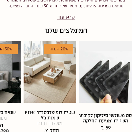
צמר שטיחים יפים היא רשת משפחתית ליבוא ועיצוב שטיחים המונה 8
סניפים בפריסה ארצית, עם ניסיון של יותר מ-50 שנה. החברה מציעה
מבחר עצום של
שטיחים לסלון
,
שטיחים בעבודת יד
,
שטיחים לחדר
קרא עוד
ילדים
,
שטיחים לחדר שינה
ולשאר חללי הבית, בשלל סגנונות, צבעים,
טקסטורות ואיכויות. ניתן למצוא אצלנו שטיחים עתיקים, מודרניים,
המומלצים שלנו
אקסקלוסיביים וגם בהזמנה אישית. בזכות הניסיון, המקצועיות והשפע,
כל אחד יכול למצוא את השטיח המושלם עבורו.
20% הנחה
50% הנחה
שטיח לופ אלכסנדר P113C
שטיח סל
סט משולשי סיליקון לקיבוע
שמנת בז'
משל
השטיח ומניעת החלקה
משלוח חינם
הח
₪ 59
החל מ-
 790