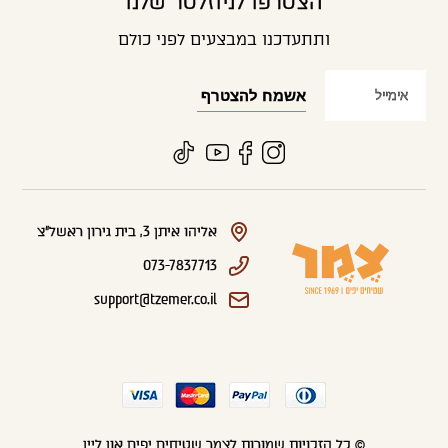
הצטרפו לניוזלטר שלנו
ותתעדכנו במבצעים לפני כולם
אליהו איתן 3, בית גירון ראשל"צ
073-7837713
support@tzemer.co.il
© כל הזכויות שמורות לצמר שטיחים יפים און ליין