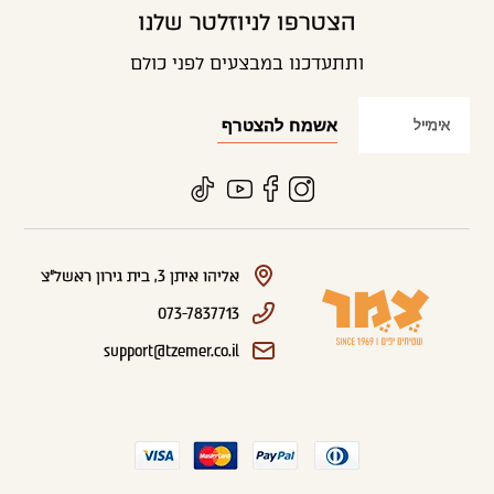
הצטרפו לניוזלטר שלנו
ותתעדכנו במבצעים לפני כולם
אליהו איתן 3, בית גירון ראשל"צ
073-7837713
support@tzemer.co.il