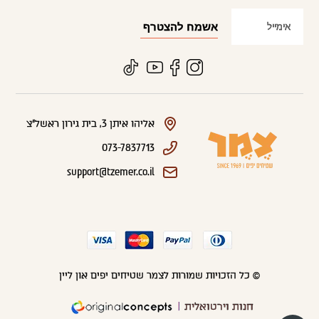
אליהו איתן 3, בית גירון ראשל"צ
073-7837713
support@tzemer.co.il
© כל הזכויות שמורות לצמר שטיחים יפים און ליין
חנות וירטואלית