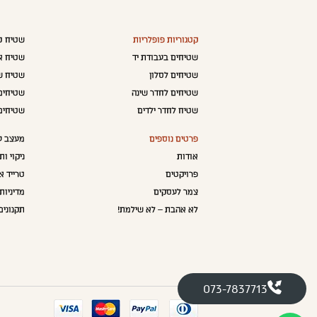
קטגוריות פופלריות
שטיח כנ
שטיחים בעבודת יד
שטיח א
שטיחים לסלון
שטיח ש
שטיחים לחדר שינה
שטיחים 
שטיח לחדר ילדים
שטיחים
פרטים נוספים
מעצב ע
אודות
ניקוי ו
פרויקטים
טרייד א
צמר לעסקים
מדיניות
לא אהבת – לא שילמת!
תקנונים
073-7837713