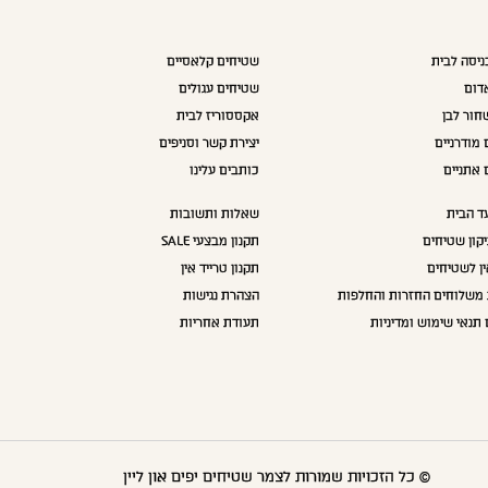
יסה לבית
שטיחים קלאסיים
דום
שטיחים עגולים
חור לבן
אקססוריז לבית
מודרניים
יצירת קשר וסניפים
 אתניים
כותבים עלינו
ד הבית
שאלות ותשובות
תיקון שטיחים
תקנון מבצעי SALE
ין לשטיחים
תקנון טרייד אין
 משלוחים החזרות והחלפות
הצהרת נגישות
 תנאי שימוש ומדיניות
תעודת אחריות
© כל הזכויות שמורות לצמר שטיחים יפים און ליין