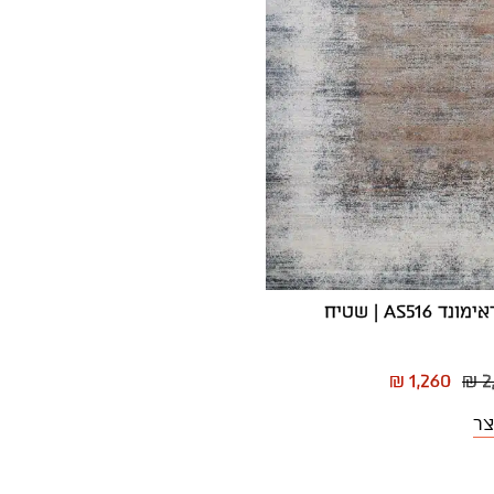
שטיח אפור דאימונד AS516 | שטיח
₪ 1,260
₪ 2
צר