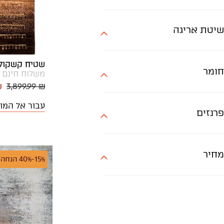
400X300
90X60
שיטת אריגה
קוטר 100
קוטר 120
שטיח קשקולי 
חומר
משלוח חינם
קוטר 150
₪
3,899.99 ₪
קוטר 180
עבור אל המו
פרנזים
מחיר
15%-40% הנחה