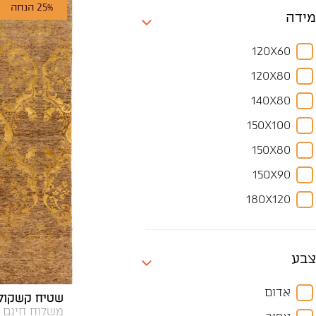
25% הנחה
מידה
120X60
120X80
140X80
150X100
150X80
150X90
180X120
190X130
190X140
צבע
200X140
אדום
שטיח קשקולי 
200X150
משלוח חינם