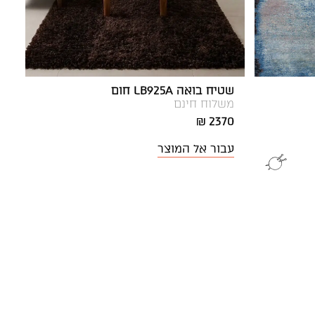
שטיח בואה LB925A חום
משלוח חינם
2370 ₪
עבור אל המוצר