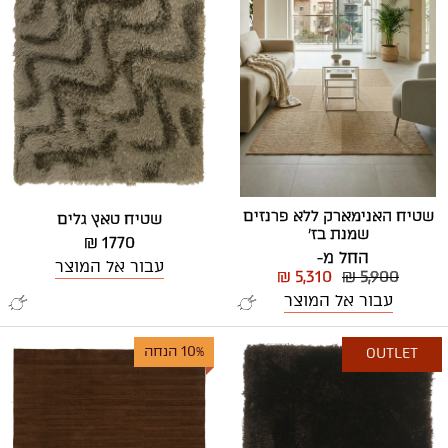
שטיח האנימארק ללא פרנזים
שטיח טאץ גלים
שמנת בז'
1770 ₪
החל מ-
עבור אל המוצר
₪ 5,310
₪ 5,900
עבור אל המוצר
10% הנחה
OUTLET