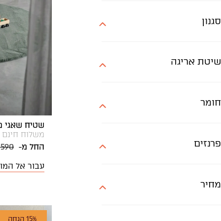
לבן-אפור
סגול
סגנון
צבעוני
צהוב
שיטת אריגה
שחור
שחור-לבן
חומר
שמנת
תכלת
שטיח שאגי מויו MO45 ירו
משלוח חינם
אפור כהה
פרנזים
החל מ-
 590
חאקי
עבור אל המו
מחיר
15% הנחה