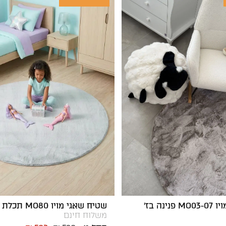
שטיח שאגי מויו MO03-07 פנינה בז'
שטיח שאגי מויו MO80 תכלת עגול
משלוח חינם