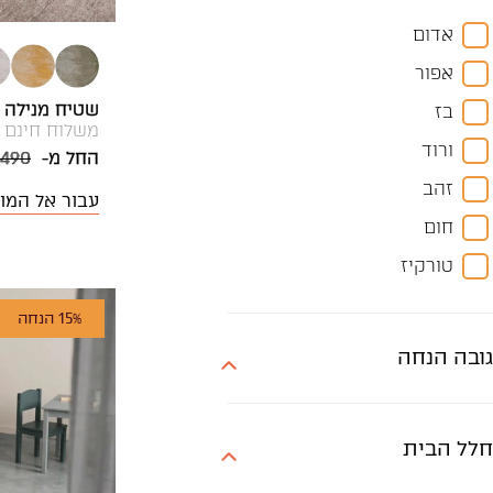
קוטר 200
אדום
קוטר 250
אפור
קוטר 300
שטיח מנילה HANNA עגול
בז
משלוח חינם
ורוד
החל מ-
,490
זהב
עבור אל המו
חום
טורקיז
ירוק
15% הנחה
כחול
גובה הנחה
כסף
כתום
חלל הבית
לבן