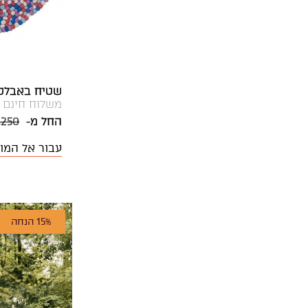
שטיח באבלס 04 עגו
משלוח חינם
החל מ-
,250
עבור אל המו
15% הנחה