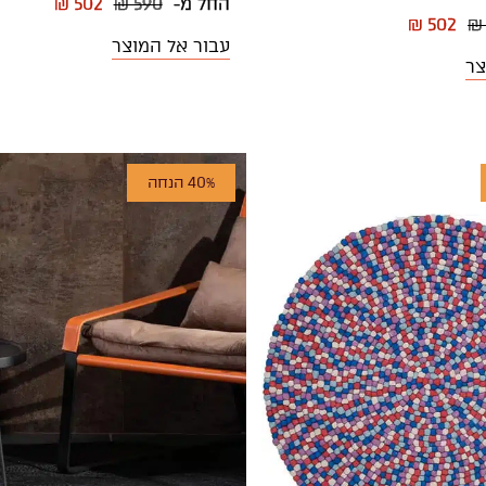
החל מ-
₪ 590
₪ 502
₪ 502
₪
עבור אל המוצר
צר
40% הנחה