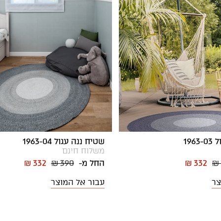
196
שטיח ננה עגול 1963-04
משלוח חינם
₪
₪ 332
החל מ-
₪ 390
₪ 332
צר
עבור אל המוצר