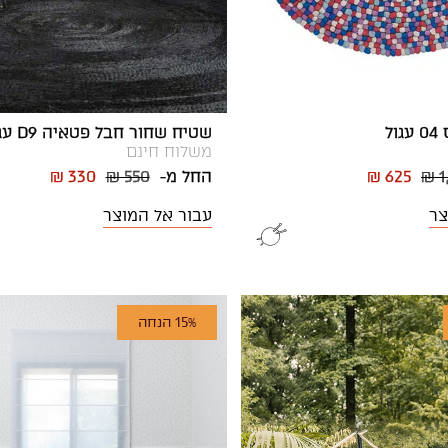
ל
שטיח שחור חבל פטאיה D9 עגול
משלוח חינם
₪ 1
₪ 625
החל מ-
₪ 550
₪ 330
צר
עבור אל המוצר
15% הנחה