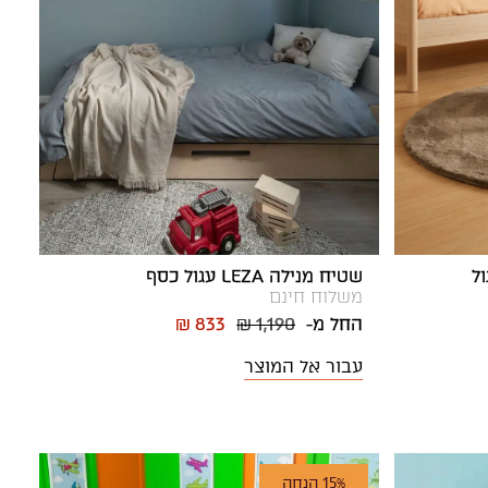
שטיח מנילה LEZA עגול כסף
משלוח חינם
החל מ-
₪ 1,190
₪ 833
עבור אל המוצר
15% הנחה