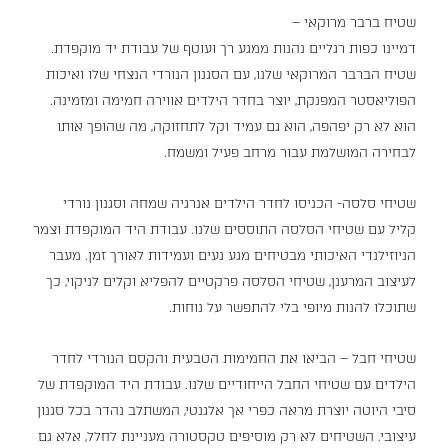
שטיח ברבר מרוקאי –
דמיינו כפות רגליים נהנות ממגע רך ועוטף של עבודת יד מוקפדת.
שטיח הברבר המרוקאי שלנו, עם הסגנון הנורדי הנצחי שלו ואיכות
הפוליאסטר המפנקת, יוצר בחדר הילדים אווירה חמימה ומזמינה.
הוא לא רק יפהפה, הוא גם עמיד וקל לתחזוקה, מה שהופך אותו
לבחירה המושלמת עבור מרחב פעיל ומשמח.
שטיחי סלסה- הכניסו לחדר הילדים אנרגיה שמחה וסגנון נורדי
קליל עם שטיחי הסלסה התוססים שלנו. עבודת היד המוקפדת וצמר
הניוזילנדי האיכותי מבטיחים מגע נעים ועמידות לאורך זמן. מעבר
לעיצוב המרענן, שטיחי הסלסה פרקטיים להפליא וקלים לניקוי, כך
שתוכלו להנות מיופי בלי להתפשר על נוחות.
שטיחי חבל – הביאו את החמימות הטבעית והקסם הנורדי לחדר
הילדים עם שטיחי החבל הייחודיים שלנו. עבודת היד המוקפדת של
סיבי היוטה יוצרת מראה כפרי אך אלגנטי, המשתלב נהדר בכל סגנון
עיצובי. השטיחים לא רק מוסיפים טקסטורה מעניינת לחלל, אלא גם