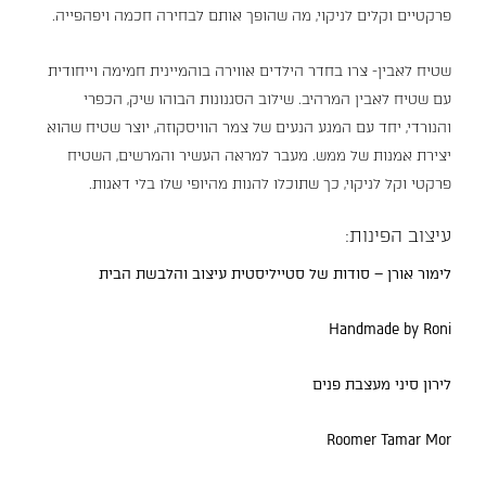
פרקטיים וקלים לניקוי, מה שהופך אותם לבחירה חכמה ויפהפייה.
שטיח לאבין- צרו בחדר הילדים אווירה בוהמיינית חמימה וייחודית
עם שטיח לאבין המרהיב. שילוב הסגנונות הבוהו שיק, הכפרי
והנורדי, יחד עם המגע הנעים של צמר הוויסקוזה, יוצר שטיח שהוא
יצירת אמנות של ממש. מעבר למראה העשיר והמרשים, השטיח
פרקטי וקל לניקוי, כך שתוכלו להנות מהיופי שלו בלי דאגות.
עיצוב הפינות:
לימור אורן – סודות של סטייליסטית עיצוב והלבשת הבית
Handmade by Roni
לירון סיני מעצבת פנים
Roomer
Tamar Mor