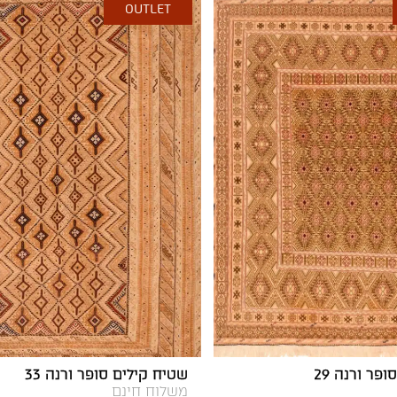
OUTLET
פר ורנה 29
שטיח קילים סופר ורנה 33
משלוח חינם