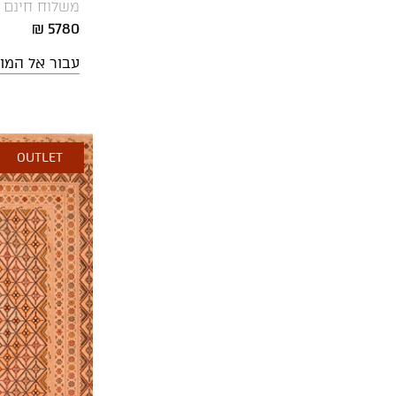
משלוח חינם
זיגזג
300X100
5780 ₪
זית
300X150
עבור אל המו
חאקי
300X200
חום, כחול
300X250
חלוקי נחל
300X300
OUTLET
חציל
300X60
חרדל
300X80
טורקיז ים
330X240
טורקיז תכלת
350X200
טרצו, עץ אורן , שיש אוניקס
350X250
ירוק אפור
350X300
ירוק, בז'
360X270
ירוק, זהב
370X270