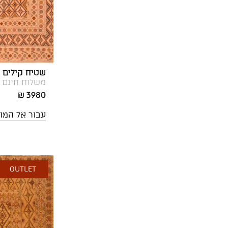
ירח שחור לבן
400X150
כחול רויאל
400X200
כרית נוי אפור בהיר
400X250
כרית נוי ורוד עתיק
400X300
שטיח קילים סו
כרית נוי לבן
משלוח חינם
40X40
3980 ₪
כרית נוי שחור
450X300
עבור אל המו
כרית נוי שמנת
450X350
לבן-זהב
45X45
לבן-ירוק
500X300
OUTLET
לבן-כסף
500X350
לבן-שחור
500X400
לבן, חום
50X35
לבן, צבעוני