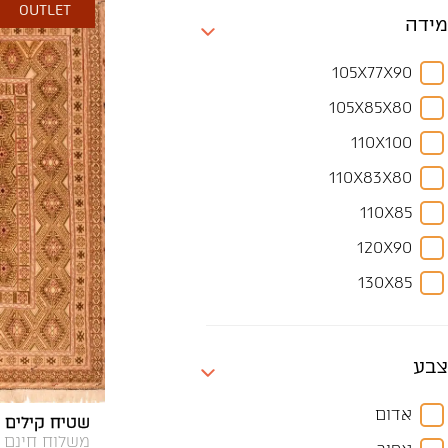
OUTLET
מידה
105X77X90
105X85X80
110X100
110X83X80
110X85
120X90
130X85
160X80
160X85X80
צבע
180X160
אדום
שטיח קילים סו
180X85
משלוח חינם