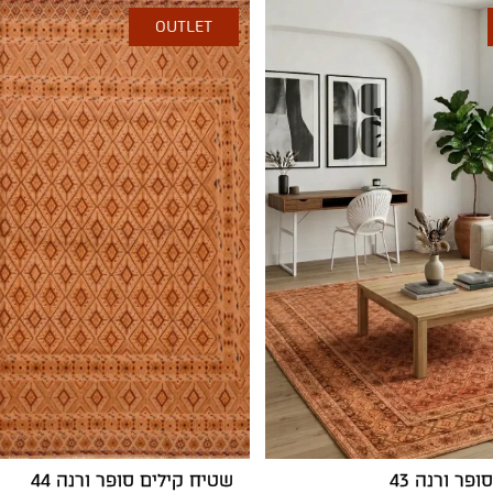
OUTLET
פר ורנה 43
שטיח קילים סופר ורנה 44