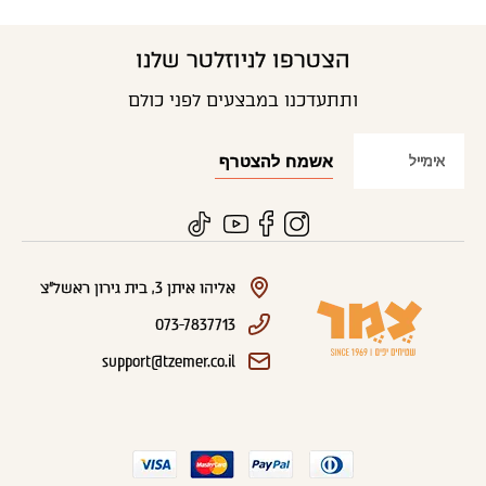
הצטרפו לניוזלטר שלנו
ותתעדכנו במבצעים לפני כולם
אליהו איתן 3, בית גירון ראשל"צ
073-7837713
support@tzemer.co.il