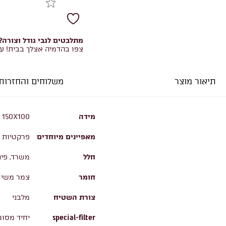
מתלבטים לגבי גודל וצורה?
צפו בהדמיה אצלך בבית! ע
תיאור מוצר
משלוחים והחזרות
מידה
150X100
מאפיינים מיוחדים
פרקטיות ו
חלל
משרד, פינ
חומר
צמר משי
צורת השטיח
מלבני
special-filter
יחיד מסוג