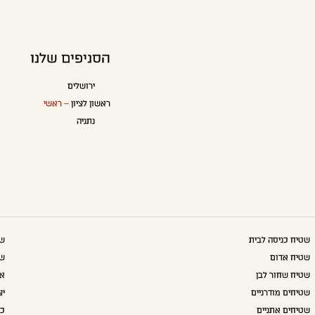
הסניפים שלנו
ירושלים
ראשון לציון
– ראשי
נתניה
שטיח כניסה לבית
שט
שטיח אדום
שט
שטיח שחור לבן
אק
שטיחים מודרניים
יצ
שטיחים אתניים
כו