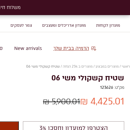
משלוח חינם על שטיח
משלוח חינם על שטיח
מועדון לקוחות
מועדון אדריכלים ומעצבים
צמר לעסקים
מ
הדמיה בבית שלך
New arrivals
סו
ראשי
/
מוצרים במבצע
/
מוצרים ב 25% הנחה
/
שטיח קשקולי משי 06
שטיח קשקולי משי 06
מק"ט:
123626
4,425.01 ₪
5,900.01 ₪
הצטרפו למועדון וחסכו 3%