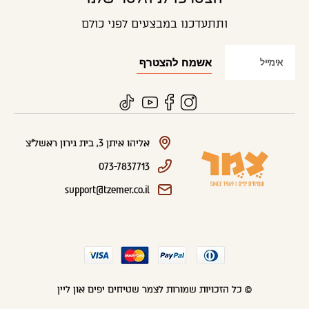
ותתעדכנו במבצעים לפני כולם
אליהו איתן 3, בית גירון ראשל"צ
073-7837713
support@tzemer.co.il
© כל הזכויות שמורות לצמר שטיחים יפים און ליין