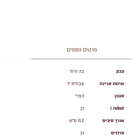
פרטים נוספים
צבע
בז, ורוד
שיטת אריגה
עבודת יד
סגנון
כפרי
i robot
כן
אורך סיבים
0.2 ס"מ
פרנזים
כן