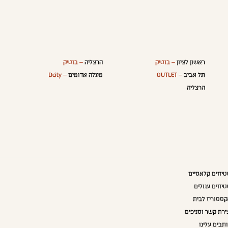
ראשון לציון
– בוטיק
הרצליה
– בוטיק
תל אביב
– OUTLET
מעלה אדומים
– Dcity
הרצליה
יחים קלאסיים
יחים עגולים
ססוריז לבית
ירת קשר וסניפים
תבים עלינו