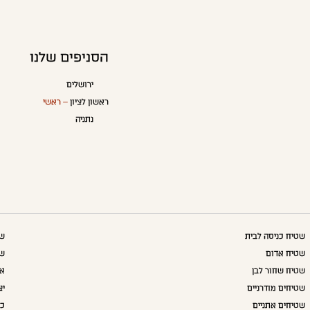
הסניפים שלנו
ירושלים
ראשון לציון
– ראשי
נתניה
שטיח כניסה לבית
שט
שטיח אדום
שט
שטיח שחור לבן
אק
שטיחים מודרניים
יצ
שטיחים אתניים
כו