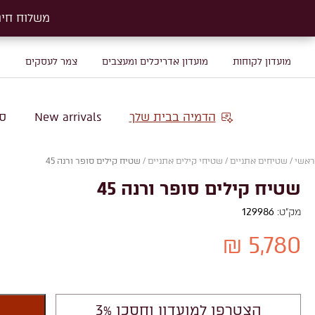
משלוח חינם על שטיח
משלוח חינם על שטיח
מועדון לקוחות
מועדון אדריכלים ומעצבים
צמר לעסקים
מ
הדמיה בבית שלך
New arrivals
סו
ראשי
/
שטיחים אתניים
/
שטיחי קילים אתניים
/
שטיח קילים סופר ורנה 45
שטיח קילים סופר ורנה 45
מק"ט:
129986
5,780 ₪
הצטרפו למועדון וחסכו 3%