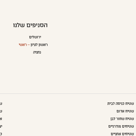
הסניפים שלנו
ירושלים
ראשון לציון
– ראשי
נתניה
שטיח כניסה לבית
שט
שטיח אדום
שט
שטיח שחור לבן
אק
שטיחים מודרניים
יצ
שטיחים אתניים
כו