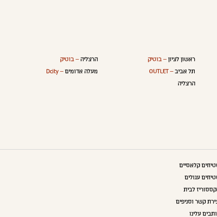
ראשון לציון
– בוטיק
הרצליה
– בוטיק
תל אביב
– OUTLET
מעלה אדומים
– Dcity
הרצליה
יחים קלאסיים
יחים עגולים
ססוריז לבית
ירת קשר וסניפים
תבים עלינו