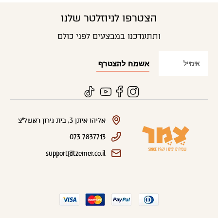
הצטרפו לניוזלטר שלנו
ותתעדכנו במבצעים לפני כולם
אליהו איתן 3, בית גירון ראשל"צ
073-7837713
support@tzemer.co.il