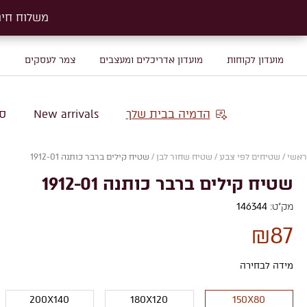
משלוח חינם על שטיח
משלוח חינם על שטיח
מועדון לקוחות
מועדון אדריכלים ומעצבים
צמר לעסקים
מ
הדמיה בבית שלך
New arrivals
סו
ראשי
/
שטיחים לפי צבע
/
שטיח שחור לבן
/
שטיח קילים ברבר כותנה 1912-01
שטיח קילים ברבר כותנה 1912-01
מק"ט:
146344
₪
87
מידה לבחירה
200X140
180X120
150X80