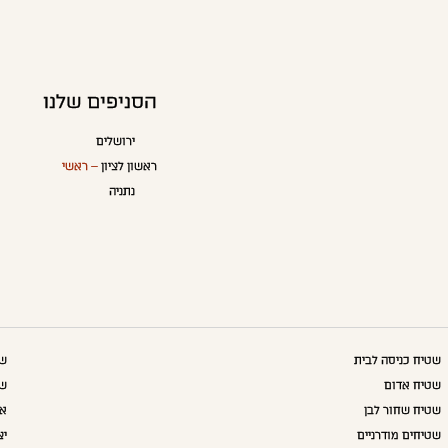
הסניפים שלנו
ירושלים
ראשון לציון
– ראשי
נתניה
שטיח כניסה לבית
שט
שטיח אדום
שט
שטיח שחור לבן
אק
שטיחים מודרניים
יצ