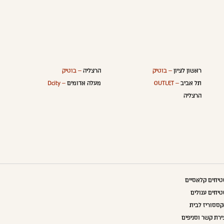
ראשון לציון
– בוטיק
הרצליה
– בוטיק
תל אביב
– OUTLET
מעלה אדומים
– Dcity
הרצליה
יחים קלאסיים
יחים עגולים
ססוריז לבית
ירת קשר וסניפים