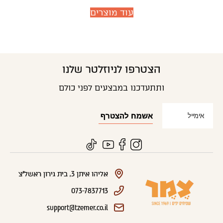
עוד מוצרים
הצטרפו לניוזלטר שלנו
ותתעדכנו במבצעים לפני כולם
אליהו איתן 3, בית גירון ראשל"צ
073-7837713
support@tzemer.co.il