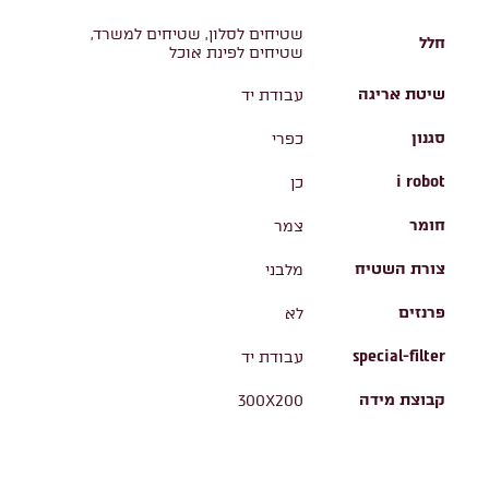
שטיחים לסלון, שטיחים למשרד,
חלל
שטיחים לפינת אוכל
שיטת אריגה
עבודת יד
סגנון
כפרי
i robot
כן
חומר
צמר
צורת השטיח
מלבני
פרנזים
לא
special-filter
עבודת יד
קבוצת מידה
300X200