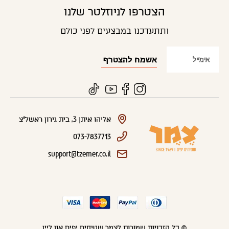
הצטרפו לניוזלטר שלנו
ותתעדכנו במבצעים לפני כולם
אליהו איתן 3, בית גירון ראשל"צ
073-7837713
support@tzemer.co.il
© כל הזכויות שמורות לצמר שטיחים יפים און ליין