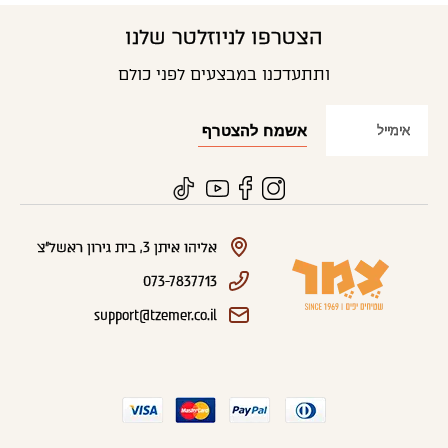
הצטרפו לניוזלטר שלנו
ותתעדכנו במבצעים לפני כולם
אליהו איתן 3, בית גירון ראשל"צ
073-7837713
support@tzemer.co.il