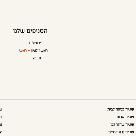
הסניפים שלנו
ירושלים
ראשון לציון
– ראשי
נתניה
שטיח כניסה לבית
שט
שטיח אדום
שט
שטיח שחור לבן
אק
שטיחים מודרניים
יצ