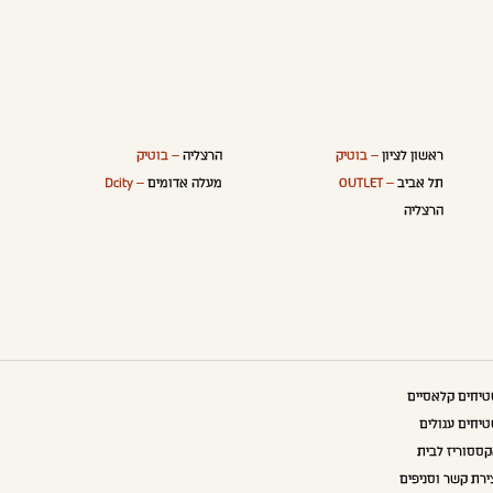
ראשון לציון
– בוטיק
הרצליה
– בוטיק
תל אביב
– OUTLET
מעלה אדומים
– Dcity
הרצליה
יחים קלאסיים
יחים עגולים
ססוריז לבית
ירת קשר וסניפים