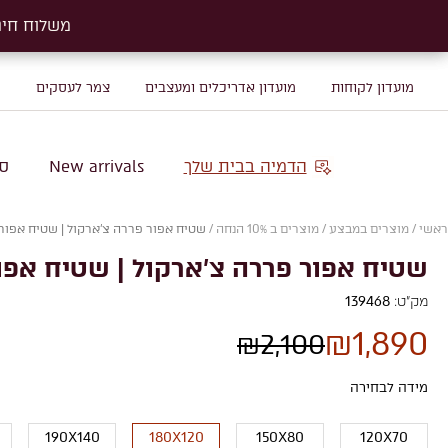
משלוח חינם על שטיח
משלוח חינם על שטיח
מועדון לקוחות
מועדון אדריכלים ומעצבים
צמר לעסקים
מ
הדמיה בבית שלך
New arrivals
סו
ראשי
/
מוצרים במבצע
/
מוצרים ב 10% הנחה
/
שטיח אפור פררה צ'ארקול | שטיח אפור 
שטיח אפור פררה צ'ארקול | שטיח אפור
מק"ט:
139468
₪
1,890
₪
2,100
מידה לבחירה
190X140
180X120
150X80
120X70