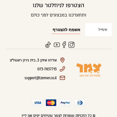
הצטרפו לניוזלטר שלנו
ותתעדכנו במבצעים לפני כולם
אליהו איתן 3, בית גירון ראשל"צ
073-7837713
support@tzemer.co.il
© כל הזכויות שמורות לצמר שטיחים יפים און ליין