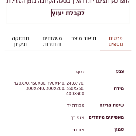
לחצו כאן ונציגנו יחזרו אליך בשעה הקרובה בזמן הפעילות
לקבלת יעוץ
פרטים
תיאור מוצר
משלוחים
תחזוקה
נוספים
והחזרות
וניקיון
צבע
כסף
120X70, 150X80, 190X140, 240X170,
מידה
300X240, 300X200, 350X250,
400X300
שיטת אריגה
עבודת יד
מאפיינים מיוחדים
מגע רך
סגנון
מודרני