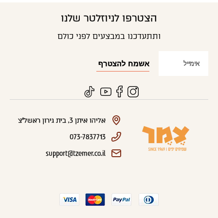
הצטרפו לניוזלטר שלנו
ותתעדכנו במבצעים לפני כולם
אליהו איתן 3, בית גירון ראשל"צ
073-7837713
support@tzemer.co.il