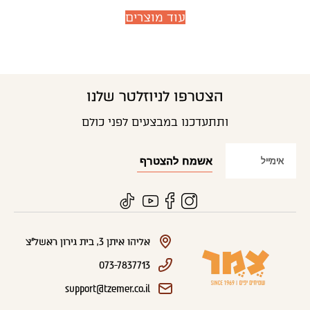
עוד מוצרים
הצטרפו לניוזלטר שלנו
ותתעדכנו במבצעים לפני כולם
אליהו איתן 3, בית גירון ראשל"צ
073-7837713
support@tzemer.co.il