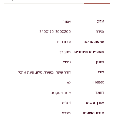
צבע
אפור
מידה
240X170, 300X200
שיטת אריגה
עבודת יד
מאפיינים מיוחדים
מגע רך
סגנון
נורדי
חלל
חדר שינה, משרד, סלון, פינת אוכל
i robot
לא
חומר
צמר ויסקוזה
אורך סיבים
1 ס"מ
צורת השטיח
מלבני