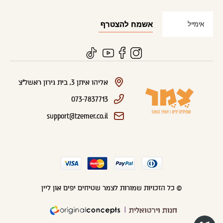
אליהו איתן 3, בית גירון ראשל"צ
073-7837713
support@tzemer.co.il
© כל הזכויות שמורות לצמר שטיחים יפים און ליין
חנות וירטואלית