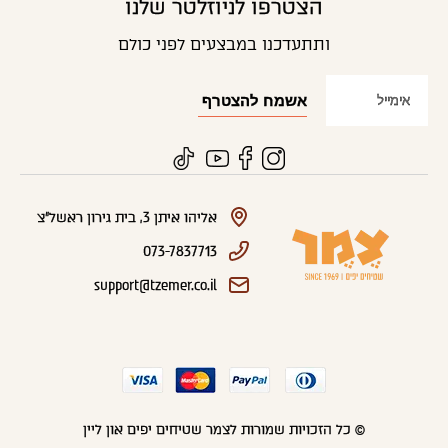
הצטרפו לניוזלטר שלנו
ותתעדכנו במבצעים לפני כולם
אליהו איתן 3, בית גירון ראשל"צ
073-7837713
support@tzemer.co.il
© כל הזכויות שמורות לצמר שטיחים יפים און ליין