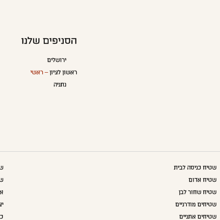
הסניפים שלנו
ירושלים
ראשון לציון
– ראשי
נתניה
שטיח כניסה לבית
שט
שטיח אדום
שט
שטיח שחור לבן
אק
שטיחים מודרניים
יצ
שטיחים אתניים
כו