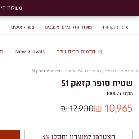
משלוח חינם על שטיח
משלוח חינם על שטיח
מועדון לקוחות
מועדון אדריכלים ומעצבים
צמר לעסקים
מ
הדמיה בבית שלך
New arrivals
סו
ראשי
/
מוצרים במבצע
/
מוצרים ב 15% הנחה
/
שטיח סופר קזאק 51
שטיח סופר קזאק 51
מק"ט:
100073
10,965 ₪
12,900 ₪
הצטרפו למועדון וחסכו 3%