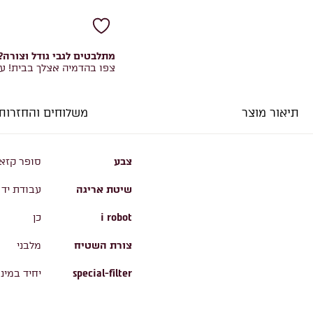
מתלבטים לגבי גודל וצורה?
צפו בהדמיה אצלך בבית! ע
תיאור מוצר
משלוחים והחזרות
צבע
סופר קזא
שיטת אריגה
עבודת יד
i robot
כן
צורת השטיח
מלבני
special-filter
יחיד במינו