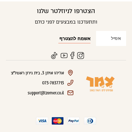
הצטרפו לניוזלטר שלנו
ותתעדכנו במבצעים לפני כולם
אליהו איתן 3, בית גירון ראשל"צ
073-7837713
support@tzemer.co.il