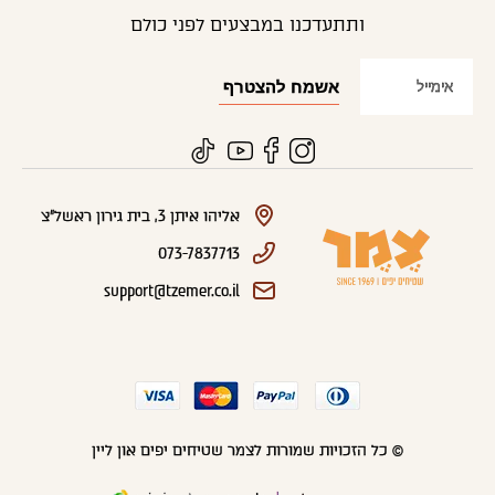
ותתעדכנו במבצעים לפני כולם
אליהו איתן 3, בית גירון ראשל"צ
073-7837713
support@tzemer.co.il
© כל הזכויות שמורות לצמר שטיחים יפים און ליין