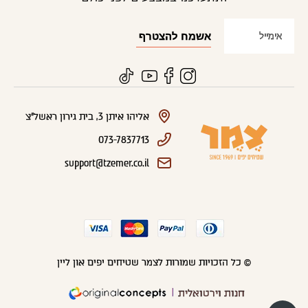
אליהו איתן 3, בית גירון ראשל"צ
073-7837713
support@tzemer.co.il
© כל הזכויות שמורות לצמר שטיחים יפים און ליין
חנות וירטואלית