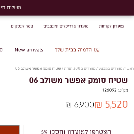
משלוח חינם על שטיח
משלוח חינם על שטיח
מועדון לקוחות
מועדון אדריכלים ומעצבים
צמר לעסקים
מ
הדמיה בבית שלך
New arrivals
סו
ראשי
/
מוצרים במבצע
/
מוצרים ב 20% הנחה
/
שטיח סומק אפשר משולב 06
שטיח סומק אפשר משולב 06
מק"ט:
126092
5,520 ₪
6,900 ₪
הצטרפו למועדון וחסכו 3%