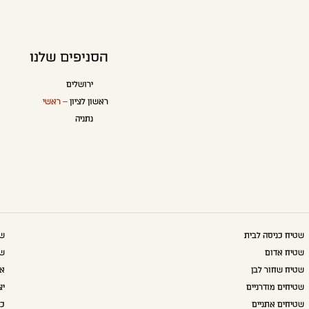
הסניפים שלנו
ירושלים
ראשון לציון
– ראשי
נתניה
שטיח כניסה לבית
שט
שטיח אדום
שט
שטיח שחור לבן
אק
שטיחים מודרניים
יצ
שטיחים אתניים
כו