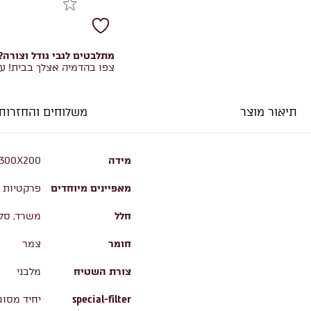
מתלבטים לגבי גודל וצורה?
צפו בהדמיה אצלך בבית! ע
תיאור מוצר
משלוחים והחזרות
מידה
300X200
מאפיינים מיוחדים
פרקטיות ו
חלל
משרד, סלו
חומר
צמר
צורת השטיח
מלבני
special-filter
יחיד מסוג