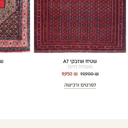
שטיח אוזבקי A7
שט
משלוח חינם
9,950 ₪
19,900 ₪
לפרטים ורכישה