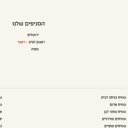
הסניפים שלנו
ירושלים
ראשון לציון
– ראשי
נתניה
שטיח כניסה לבית
שט
שטיח אדום
שט
שטיח שחור לבן
אק
שטיחים מודרניים
יצ
שטיחים אתניים
כו