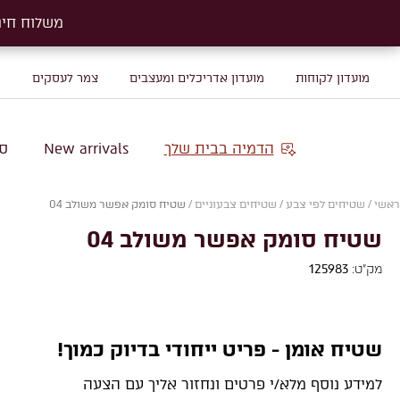
משלוח חינם על שטיח
משלוח חינם על שטיח
מועדון לקוחות
מועדון אדריכלים ומעצבים
צמר לעסקים
מ
הדמיה בבית שלך
New arrivals
סו
ראשי
/
שטיחים לפי צבע
/
שטיחים צבעוניים
/
שטיח סומק אפשר משולב 04
שטיח סומק אפשר משולב 04
מק"ט:
125983
שטיח אומן - פריט ייחודי בדיוק כמוך!
למידע נוסף מלא/י פרטים ונחזור אליך עם הצעה