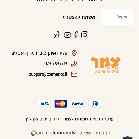
אליהו איתן 3, בית גירון ראשל"צ
073-7837713
support@tzemer.co.il
© כל הזכויות שמורות לצמר שטיחים יפים און ליין
חנות וירטואלית