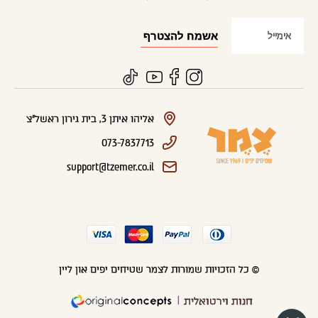
אליהו איתן 3, בית גירון ראשל"צ
073-7837713
support@tzemer.co.il
© כל הזכויות שמורות לצמר שטיחים יפים און ליין
חנות וירטואלית