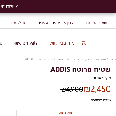
משלוח חינם על שטיח
משלוח חינם על שטיח
מועדון לקוחות
מועדון אדריכלים ומעצבים
צמר לעסקים
מ
הדמיה בבית שלך
New arrivals
סו
ראשי
/
מוצרים במבצע
/
מוצרים ב 50% הנחה
/
שטיח מרנטה ADDIS
שטיח מרנטה ADDIS
מק"ט:
151014
₪
2,450
₪
4,900
מידה לבחירה
300X200