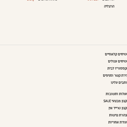
הרצליה
יחים קלאסיים
יחים עגולים
ססוריז לבית
ירת קשר וסניפים
תבים עלינו
לות ותשובות
נון מבצעי SALE
נון טרייד אין
הרת נגישות
ודת אחריות