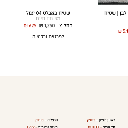
לבן | שטיח
שטיח באבלס 04 עגול
משלוח חינם
החל מ-
₪ 1,250
₪ 625
₪ 3,
לפרטים ורכישה
ראשון לציון
– בוטיק
הרצליה
– בוטיק
תל אביב
– OUTLET
מעלה אדומים
– Dcity