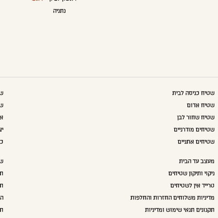
נתניה
שטיח כניסה לבית
שט
שטיח אדום
שט
שטיח שחור לבן
אק
שטיחים מודרניים
יצ
שטיחים אתניים
כו
מעצב עד הבית
שא
ניקוי ותיקון שטיחים
תק
טרייד אין לשטיחים
תק
מדיניות משלוחים החזרות והחלפות
הצ
תקנונים תנאי שימוש ומדיניות
תע