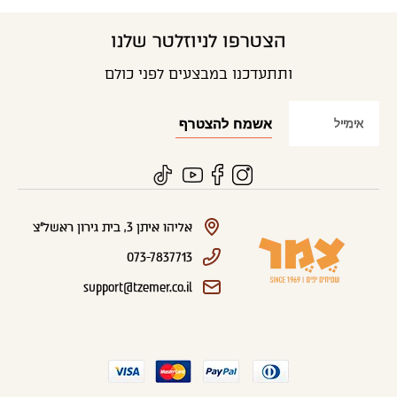
הצטרפו לניוזלטר שלנו
ותתעדכנו במבצעים לפני כולם
אליהו איתן 3, בית גירון ראשל"צ
073-7837713
support@tzemer.co.il