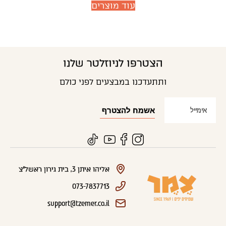
עוד מוצרים
הצטרפו לניוזלטר שלנו
ותתעדכנו במבצעים לפני כולם
אליהו איתן 3, בית גירון ראשל"צ
073-7837713
support@tzemer.co.il