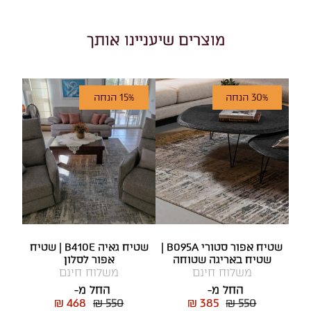
מוצרים שיעניינו אותך
30% הנחה
15% הנחה
שטיח אפור סטורי B095A |
שטיח גאיה B410E | שטיח
שטיח באריגה שטוחה
אפור לסלון
משלוח חינם
משלוח חינם
החל מ-
החל מ-
₪ 468
₪ 550
₪ 385
₪ 550