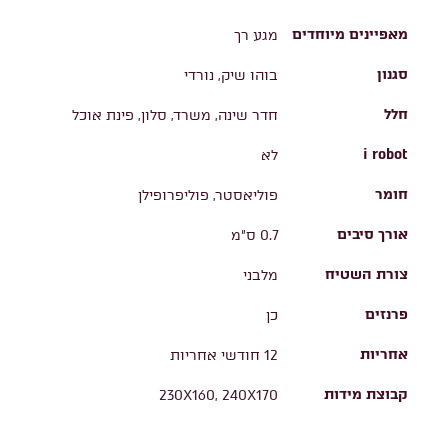
מאפיינים מיוחדים
מגע רך
סגנון
בוהו שיק, נורדי
חלל
חדר שינה, משרד, סלון, פינת אוכל
i robot
לא
חומר
פוליאסטר, פוליפרופילן
אורך סיבים
0.7 ס"מ
צורת השטיח
מלבני
פרנזים
כן
אחריות
12 חודשי אחריות
קבוצת מידות
230X160, 240X170