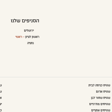
הסניפים שלנו
ירושלים
ראשון לציון
– ראשי
נתניה
שטיח כניסה לבית
שט
שטיח אדום
שט
שטיח שחור לבן
אק
שטיחים מודרניים
יצ
שטיחים אתניים
כו