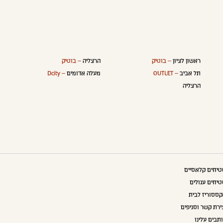
ראשון לציון
– בוטיק
הרצליה
– בוטיק
תל אביב
– OUTLET
מעלה אדומים
– Dcity
הרצליה
יחים קלאסיים
יחים עגולים
ססוריז לבית
ירת קשר וסניפים
תבים עלינו