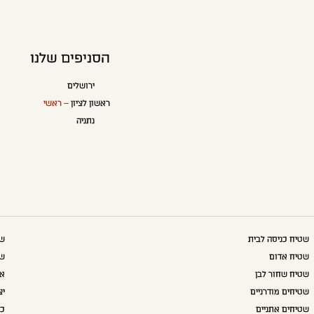
הסניפים שלנו
ירושלים
ראשון לציון
– ראשי
נתניה
שטיח כניסה לבית
שט
שטיח אדום
שט
שטיח שחור לבן
אק
שטיחים מודרניים
יצ
שטיחים אתניים
כו