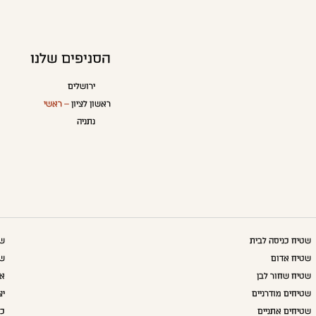
הסניפים שלנו
ירושלים
ראשון לציון
– ראשי
נתניה
שטיח כניסה לבית
שט
שטיח אדום
שט
שטיח שחור לבן
אק
שטיחים מודרניים
יצ
שטיחים אתניים
כו