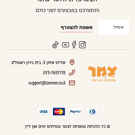
ותתעדכנו במבצעים לפני כולם
אליהו איתן 3, בית גירון ראשל"צ
073-7837713
support@tzemer.co.il
© כל הזכויות שמורות לצמר שטיחים יפים און ליין