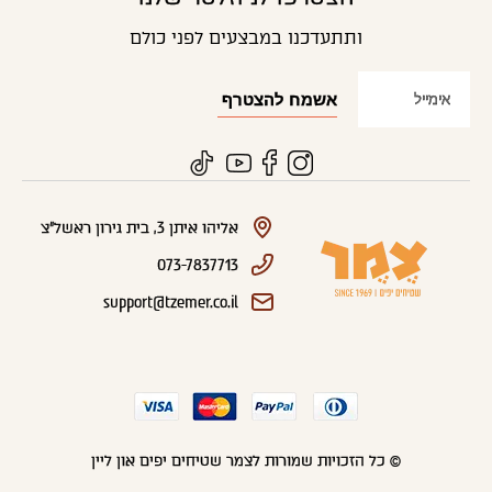
ותתעדכנו במבצעים לפני כולם
אליהו איתן 3, בית גירון ראשל"צ
073-7837713
support@tzemer.co.il
© כל הזכויות שמורות לצמר שטיחים יפים און ליין