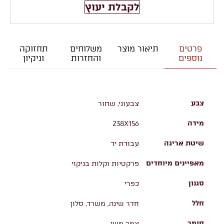
לקבלת יעוץ
פרטים
תיאור מוצר
משלוחים
תחזוקה
נוספים
והחזרות
וניקיון
צבע
צבעוני, שחור
מידה
238X156
שיטת אריגה
עבודת יד
מאפיינים מיוחדים
פרקטיות וקלות בניקוי
סגנון
כפרי
חלל
חדר שינה, משרד, סלון
חומר
צמר משי