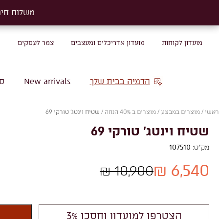
משלוח חינם על שטיח
משלוח חינם על שטיח
מועדון לקוחות
מועדון אדריכלים ומעצבים
צמר לעסקים
מ
הדמיה בבית שלך
New arrivals
סו
ראשי
/
מוצרים במבצע
/
מוצרים ב 40% הנחה
/
שטיח וינטג' טורקי 69
שטיח וינטג' טורקי 69
מק"ט:
107510
6,540 ₪
10,900 ₪
הצטרפו למועדון וחסכו 3%