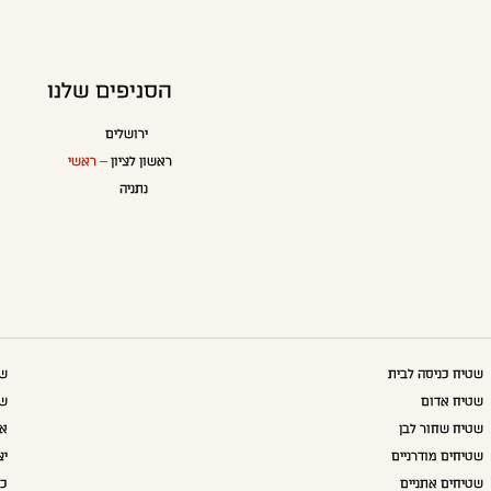
הסניפים שלנו
ירושלים
ראשון לציון
– ראשי
נתניה
שטיח כניסה לבית
שט
שטיח אדום
שט
שטיח שחור לבן
אק
שטיחים מודרניים
יצ
שטיחים אתניים
כו