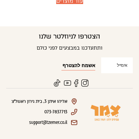
עוד מוצרים
הצטרפו לניוזלטר שלנו
ותתעדכנו במבצעים לפני כולם
אליהו איתן 3, בית גירון ראשל"צ
073-7837713
support@tzemer.co.il