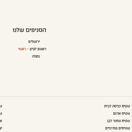
הסניפים שלנו
ירושלים
ראשון לציון
– ראשי
נתניה
שטיח כניסה לבית
שט
שטיח אדום
שט
שטיח שחור לבן
אק
שטיחים מודרניים
יצ