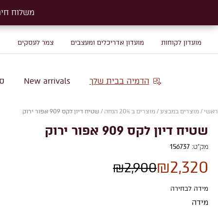
משלוח חינם על שטיח
משלוח חינם על שטיח
מועדון לקוחות
מועדון אדריכלים ומעצבים
צמר לעסקים
מ
הדמיה בבית שלך
New arrivals
סו
ראשי
/
מוצרים במבצע
/
מוצרים ב 20% הנחה
/
שטיח דיון לקס 909 אפור ירוק
שטיח דיון לקס 909 אפור ירוק
מק"ט:
156737
₪
2,320
₪
2,900
מידה לבחירה
מידה