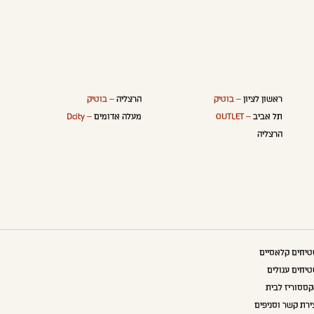
ראשון לציון
– בוטיק
הרצליה
– בוטיק
תל אביב
– OUTLET
מעלה אדומים
– Dcity
הרצליה
יחים קלאסיים
יחים עגולים
ססוריז לבית
ירת קשר וסניפים