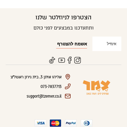
הצטרפו לניוזלטר שלנו
ותתעדכנו במבצעים לפני כולם
אליהו איתן 3, בית גירון ראשל"צ
073-7837713
support@tzemer.co.il