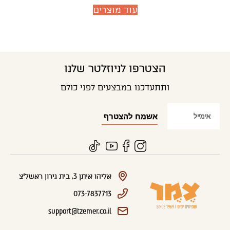
עוד מוצרים
הצטרפו לניוזלטר שלנו
ותתעדכנו במבצעים לפני כולם
אליהו איתן 3, בית גירון ראשל"צ
073-7837713
support@tzemer.co.il