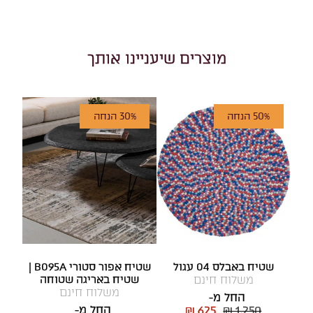
מוצרים שיעניינו אותך
50% הנחה
30% הנחה
שטיח באבלס 04 עגול
שטיח אפור סטורי B095A |
משלוח חינם
שטיח באריגה שטוחה
משלוח חינם
החל מ-
החל מ-
₪ 625
₪ 1,250