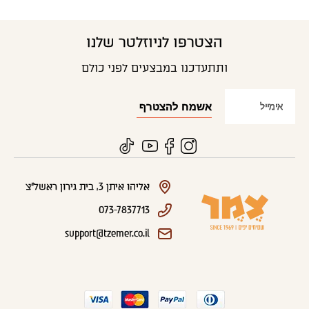
הצטרפו לניוזלטר שלנו
ותתעדכנו במבצעים לפני כולם
אליהו איתן 3, בית גירון ראשל"צ
073-7837713
support@tzemer.co.il